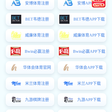
一图识专业——机械设
c7电子娱乐最新网站20
我院赴徐州开展招生宣
我院赴天津开展招生宣
c7官网登录入口app2
版权所有：c7官网登录入口app