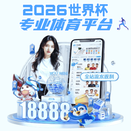
c7官网登录入口app
首页
c7c7电子娱乐概况
机构设置
国际交流
书记院长信箱