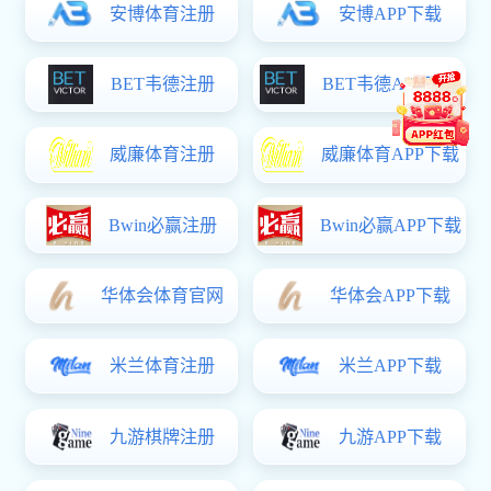
c7c7电子娱乐人
入口app单位以及农业工
校园风景
官网登录入口app实验中
特色专业建设点(2010)
制造及自动化专业为国家一
2019年、2021年通
级学科博士学位点及硕士
c7c7电子娱乐c
重点实验室、江苏省高校
机装备科技创新中心等多
“十四五”以来，c
术与装备研发、特经作物