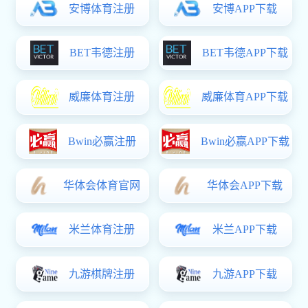
下一篇：关于2023南
科研动态
版权所有：c7官网
地址：滨江校区：
浦口校区：江苏
邮编：210031 