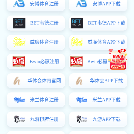
科研动态
上述名单公示时间为2
娱乐最新网站学生工作
联系人：康泽华
联系电话：025-5860