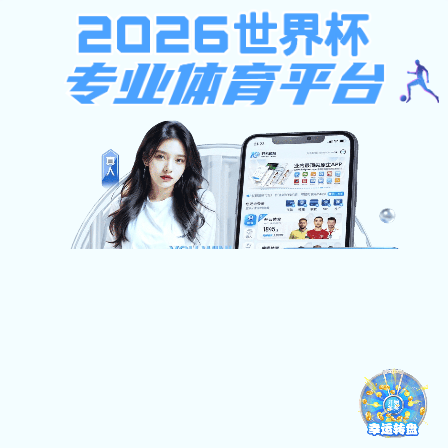
c7官网登录入口app
首页
c7c7电子娱乐概况
机构设置
国际交流
书记院长信箱