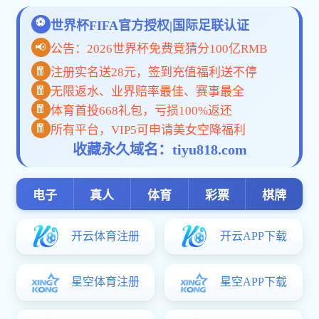
c7官网登录入口a
首页
c7官
c7c7电子娱乐新闻
根据学校教师c
通知公告
担全校性课程的教
课程评价结果影响权
学术报告
更为完善，特制订
一、
不参评课
c7官网登录入口app事
务
（一）全校性