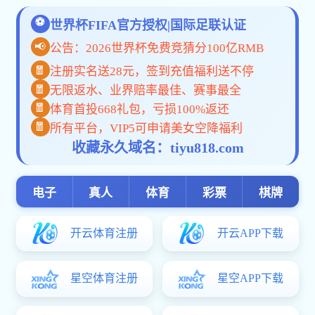
c7c7电子娱乐新
首页
c7官网登录
c7c7电子娱乐新闻
为深入贯彻落实高
通知公告
生就业渠道，4月23日
菊、本科生就业辅导员
学术报告
走访期间，c7c7
访与座谈交流相结合的
c7官网登录入口app事务
23日上午我院走访
双方围绕企业招聘需求、
学生园地