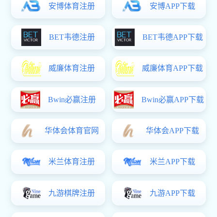
伟、李易桐参加校友座谈
进一步深化校企合作，吸
科研动态
双方现场签订“c7娱乐a