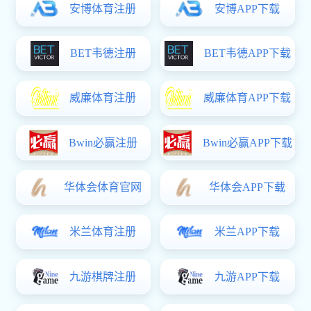
科研动态
会上，雷玲为同学
析了当前就业环境，同