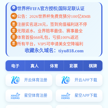
c7c7电子娱乐新
首页
c7官
c7c7电子娱乐新闻
4 月 24 日，c
通知公告
把握政策机遇、规划毕
理事务主管雷玲，校团
学术报告
c7电子娱乐最新网站辅导
c7官网登录入口app事务
学生园地