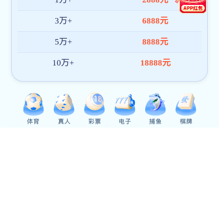
赵育卉详细说明了
为大学生活画上圆满句
最后，刘平为本次
人生新篇章。