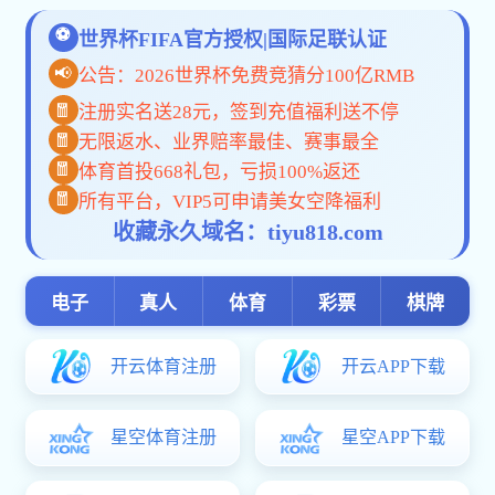
c7c7电子娱乐新
首页
c7官网
c7c7电子娱乐新闻
通知公告
根据《江苏高水
苏高校品牌专业建
学术报告
乐自主申报、学校
机械设计制造及其
c7官网登录入口app事务
学生园地