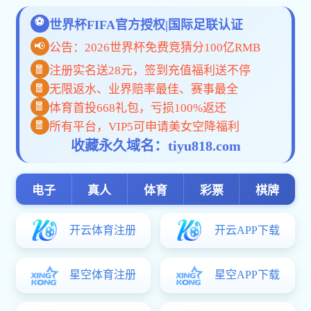
c7c7电子娱乐新
首页
c7c7电子娱乐新闻
7月8日，我院
通知公告
关政策征求教授的
记主持会议。
学术报告
肖茂华副院长(
行统计的方案，并征
c7官网登录入口app事务
的成果数据作为参
学生园地