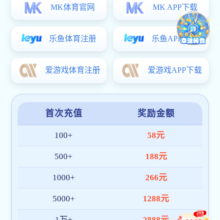
活动以观看《俞敏
了“人生选择路”的讲
作，指导他们该如何在
一一为大家进行解惑并
举起右拳，重温入党誓