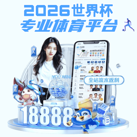
c7官网登录入口app
首页
c7c7电子娱乐概况
机构设置
国际交流
书记院长信箱